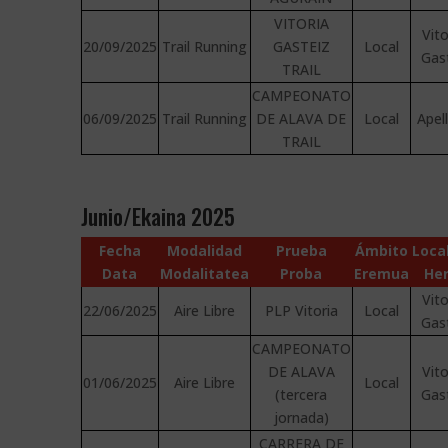
VITORIA
Vito
20/09/2025
Trail Running
GASTEIZ
Local
Gas
TRAIL
CAMPEONATO
06/09/2025
Trail Running
DE ALAVA DE
Local
Apel
TRAIL
Junio/Ekaina 2025
Fecha
Modalidad
Prueba
Ámbito
Loca
Data
Modalitatea
Proba
Eremua
Her
Vito
22/06/2025
Aire Libre
PLP Vitoria
Local
Gas
CAMPEONATO
DE ALAVA
Vito
01/06/2025
Aire Libre
Local
(tercera
Gas
jornada)
CARRERA DE