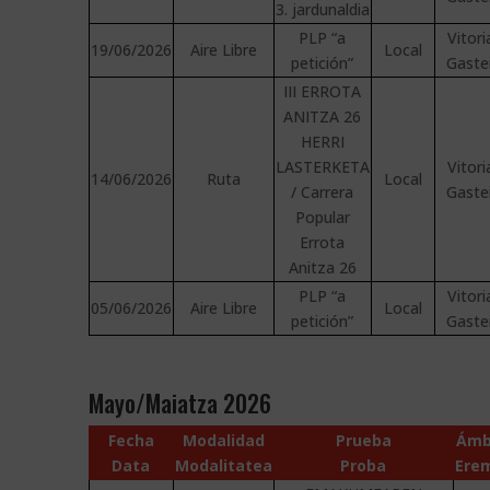
3. jardunaldia
PLP “a
Vitori
19/06/2026
Aire Libre
Local
petición”
Gaste
III ERROTA
ANITZA 26
HERRI
LASTERKETA
Vitori
14/06/2026
Ruta
Local
/ Carrera
Gaste
Popular
Errota
Anitza 26
PLP “a
Vitori
05/06/2026
Aire Libre
Local
petición”
Gaste
Mayo/Maiatza 2026
Fecha
Modalidad
Prueba
Ámb
Data
Modalitatea
Proba
Ere