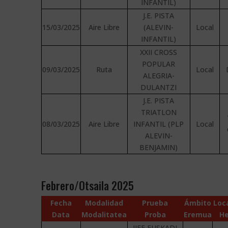
INFANTIL)
J.E. PISTA
15/03/2025
Aire Libre
(ALEVIN-
Local
INFANTIL)
XXII CROSS
POPULAR
09/03/2025
Ruta
Local
ALEGRIA-
DULANTZI
J.E. PISTA
TRIATLON
08/03/2025
Aire Libre
INFANTIL (PLP
Local
ALEVIN-
BENJAMIN)
Febrero/Otsaila 2025
Fecha
Modalidad
Prueba
Ámbito
Loc
Data
Modalitatea
Proba
Eremua
He
JJEE EUSKADI