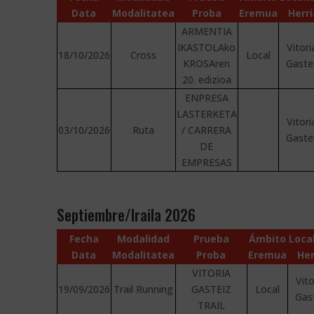
Data
Modalitatea
Proba
Eremua
Herri
ARMENTIA
IKASTOLAko
Vitori
18/10/2026
Cross
Local
KROSAren
Gaste
20. edizioa
ENPRESA
LASTERKETA
Vitori
03/10/2026
Ruta
/ CARRERA
Gaste
DE
EMPRESAS
Septiembre/Iraila 2026
Fecha
Modalidad
Prueba
Ámbito
Loca
Data
Modalitatea
Proba
Eremua
Her
VITORIA
Vito
19/09/2026
Trail Running
GASTEIZ
Local
Gas
TRAIL