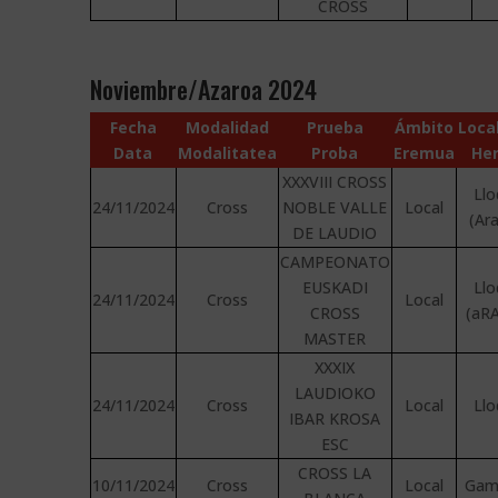
CROSS
Noviembre/Azaroa 2024
Fecha
Modalidad
Prueba
Ámbito
Loca
Data
Modalitatea
Proba
Eremua
Her
XXXVIII CROSS
Llo
24/11/2024
Cross
NOBLE VALLE
Local
(Ar
DE LAUDIO
CAMPEONATO
EUSKADI
Llo
24/11/2024
Cross
Local
CROSS
(aR
MASTER
XXXIX
LAUDIOKO
24/11/2024
Cross
Local
Llo
IBAR KROSA
ESC
CROSS LA
10/11/2024
Cross
Local
Gam