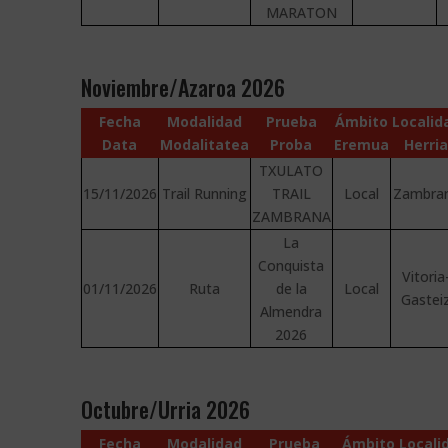
MARATON
Noviembre/Azaroa 2026
Fecha
Modalidad
Prueba
Ámbito
Localid
Data
Modalitatea
Proba
Eremua
Herri
TXULATO
15/11/2026
Trail Running
TRAIL
Local
Zambra
ZAMBRANA
La
Conquista
Vitoria
01/11/2026
Ruta
de la
Local
Gastei
Almendra
2026
Octubre/Urria 2026
Fecha
Modalidad
Prueba
Ámbito
Locali