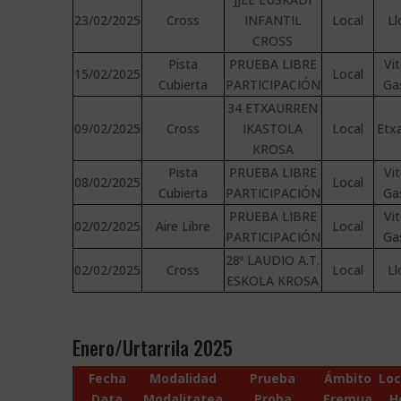
23/02/2025
Cross
INFANTIL
Local
Ll
CROSS
Pista
PRUEBA LIBRE
Vit
15/02/2025
Local
Cubierta
PARTICIPACIÓN
Ga
34 ETXAURREN
09/02/2025
Cross
IKASTOLA
Local
Etx
KROSA
Pista
PRUEBA LIBRE
Vit
08/02/2025
Local
Cubierta
PARTICIPACIÓN
Ga
PRUEBA LIBRE
Vit
02/02/2025
Aire Libre
Local
PARTICIPACIÓN
Ga
28º LAUDIO A.T.
02/02/2025
Cross
Local
Ll
ESKOLA KROSA
Enero/Urtarrila 2025
Fecha
Modalidad
Prueba
Ámbito
Loc
Data
Modalitatea
Proba
Eremua
H