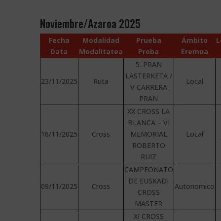
Noviembre/Azaroa 2025
Fecha
Modalidad
Prueba
Ámbito
L
Data
Modalitatea
Proba
Eremua
5. PRAN
LASTERKETA /
23/11/2025
Ruta
Local
V CARRERA
PRAN
XX CROSS LA
BLANCA – VI
16/11/2025
Cross
MEMORIAL
Local
ROBERTO
RUIZ
CAMPEONATO
DE EUSKADI
09/11/2025
Cross
Autonomico
CROSS
MASTER
XI CROSS