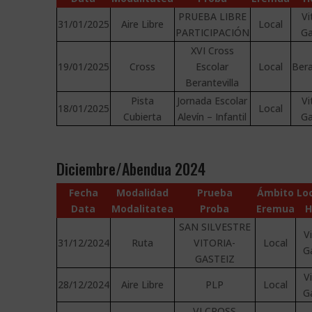
PRUEBA LIBRE
Vi
31/01/2025
Aire Libre
Local
PARTICIPACIÓN
Ga
XVI Cross
19/01/2025
Cross
Escolar
Local
Bera
Berantevilla
Pista
Jornada Escolar
Vi
18/01/2025
Local
Cubierta
Alevín – Infantil
Ga
Diciembre/Abendua 2024
Fecha
Modalidad
Prueba
Ámbito
Lo
Data
Modalitatea
Proba
Eremua
H
SAN SILVESTRE
V
31/12/2024
Ruta
VITORIA-
Local
G
GASTEIZ
V
28/12/2024
Aire Libre
PLP
Local
G
VI CROSS