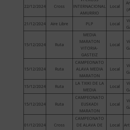
A
22/12/2024
Cross
INTERNACIONAL
Local
(
AMURRIO
V
21/12/2024
Aire Libre
PLP
Local
G
MEDIA
MARATON
V
15/12/2024
Ruta
Local
VITORIA-
G
GASTEIZ
CAMPEONATO
V
15/12/2024
Ruta
ALAVA MEDIA
Local
G
MARATON
LA TXIKI DE LA
V
15/12/2024
Ruta
Local
MEDIA
G
CAMPEONATO
V
15/12/2024
Ruta
EUSKADI
Local
G
MARATON
CAMPEONATO
01/12/2024
Cross
DE ALAVA DE
Local
Art