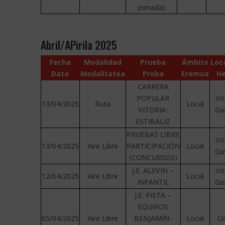
jornada)
Abril/APirila 2025
Fecha
Modalidad
Prueba
Ámbito
Loc
Data
Modalitatea
Proba
Eremua
He
CARRERA
POPULAR
Vit
13/04/2025
Ruta
Local
VITORIA-
Ga
ESTIBALIZ
PRUEBAS LIBRE
Vit
13/04/2025
Aire Libre
PARTICIPACIÓN
Local
Ga
(CONCURSOS)
J.E. ALEVIN –
Vit
12/04/2025
Aire Libre
Local
INFANTIL
Ga
J.E. PISTA –
EQUIPOS
05/04/2025
Aire Libre
BENJAMÍN-
Local
Ll