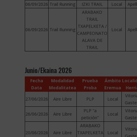
06/09/2026
Trail Running
IZKI TRAIL
Local
Apel
ARABAKO
TRAIL
TXAPELKETA /
06/09/2026
Trail Running
Local
Apel
CAMPEONATO
ALAVA DE
TRAIL
Junio/Ekaina 2026
Fecha
Modalidad
Prueba
Ámbito
Locali
Data
Modalitatea
Proba
Eremua
Herri
Vitori
27/06/2026
Aire Libre
PLP
Local
Gaste
PLP “a
Vitori
26/06/2026
Aire Libre
Local
petición”
Gaste
ARABAKO
Vitori
20/06/2026
Aire Libre
TXAPELKETA
Local
Gaste