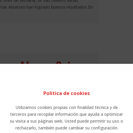
s fines de semana, se han celebró varias
letas Alaveses han logrado buenos resultados En
aro Alonso Sainz-
Política de cookies
Utilizamos cookies propias con finalidad técnica y de
 de la atleta Alavesa Txaro Alonso. Nuestro
terceros para recopilar información que ayuda a optimizar
y amigos. D.E.P Tamalez, Txaro Alonso
su visita a sus páginas web. Usted puede permitir su uso o
an dugu. Doluminak eman nahi dizkiegu familia,
rechazarlo, también puede cambiar su configuración