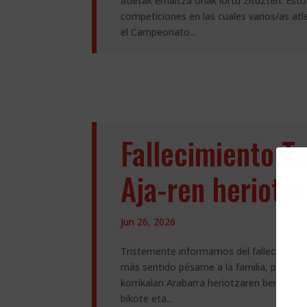
atletak emaitza onak lortu zituzten. Esto
competiciones en las cuales varios/as at
el Campeonato...
Fallecimiento Tx
Aja-ren heriotza
Jun 26, 2026
Tristemente informamos del fallecimiento
más sentido pésame a la familia, pareja 
korrikalari Arabarra heriotzaren berri em
bikote eta...