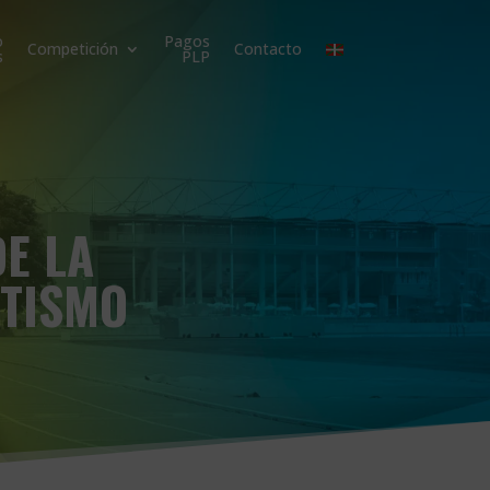
o
Pagos
Competición
Contacto
s
PLP
DE LA
ETISMO