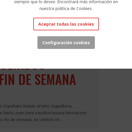
siempre que lo desee. Encontrará más información en
nuestra política de Cookies.
Aceptar todas las cookies
XAPELKETEN
Configuración cookies
SULTADOS
FIN DE SEMANA
 Españako kluben arteko txapelketa,
te hartu zuen bere iraunkortasuna bermatzen
 fin de semana, se celebró en...