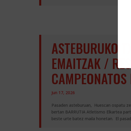
ASTEBURUKO T
EMAITZAK / RE
CAMPEONATOS 
Jun 17, 2026
Pasaden asteburuan, Huescan ospatu zen
bertan BARRUTIA Atletismo Elkartea par
beste urte batez maila honetan. El pasado