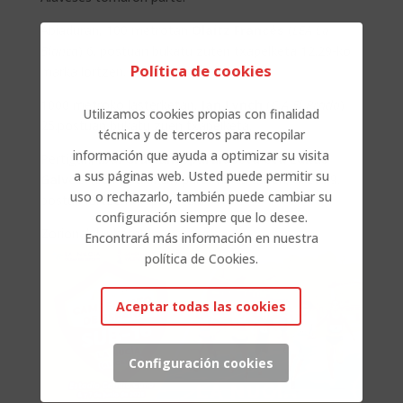
Abiaduran, 100 metrotan
Olaitz Francés
(
LEA La
Blanca
) 6. postuan bukatu zuten txapelketa 12.29-ko
Política de cookies
marka lortzen.
1000 metroko lasterketan,
Ian Lynch
(
C.A El Prado
)
Utilizamos cookies propias con finalidad
25.postuan bukatu zuen txapelketa.
técnica y de terceros para recopilar
información que ayuda a optimizar su visita
Pertigan,
Ibai Gracianteparaluceta eta Lukas
a sus páginas web. Usted puede permitir su
Galvez
(
LEA La Blanca
) parte hartu zuten, 4. eta 9.
uso o rechazarlo, también puede cambiar su
postua lortzen txapelketan.
configuración siempre que lo desee.
Zorionak laukote!
Encontrará más información en nuestra
política de Cookies.
Aceptar todas las cookies
Configuración cookies