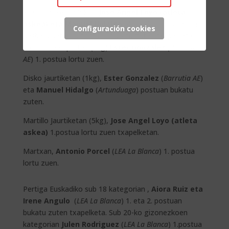
Pisu jaurtiketan (5kg),
Jose Angel Loyo (atleta
askea) eta Manuel Hidalgo
(
Artunduaga
) kategoria
Configuración cookies
desberdinetan 1. postuan bukatu zuten txapelketa.
Emakumeen partez (4kg)
Ester Gonzalez
(
Barrutia
AE
) 1. postua lortu zuen.
Disko jaurtiketan (1kg),
Ester Gonzalez
(
Barrutia AE
)
eta
Manuel Hidalgo
(
Artunduaga
) postuan bukatu
zuten.
Martillo Jaurtiketan (5kg),
Jose Angel Loyo (atleta
askea)
1.postua lortu zuen txapelketan.
Martxan,
Antonio Porcel
(
LEA La Blanca
) 1. postua
lortu zuen.
Pertiga Euskadiko sub 18 kategorian ,
Aiora Ruiz eta
Irene Angulo
(
LEA La Blanca
) 1. eta 2. postuan
bukatu zuten txapelketa. Sub 20-ko gizonezkoen
kategorian
Julen Rodriguez
(
LEA La Blanca
) 1.postua