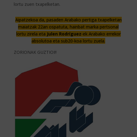
lortu zuen txapelketan.
Aipatzekoa da, pasaden Arabako pertiga txapelketan
maiatzak 22an ospatuta, hai
nbat marka pertsonal
lortu zirela eta
Julen Rodríguez
-ek Arabako errekor
absolutoa eta sub20-koa lortu zuela.
ZORIONAK GUZTIOI!!