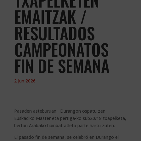
TXAPELKETEN
EMAITZAK /
RESULTADOS
CAMPEONATOS
FIN DE SEMANA
2 Jun 2026
Pasaden asteburuan, Durangon ospatu zen
Euskadiko Master eta pertiga-ko sub20/18 txapelketa,
bertan Arabako hainbat atleta parte hartu zuten.
El pasado fin de semana, se celebró en Durango el