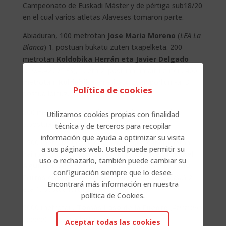
Campeonato de Euskadi Máster y de pértiga sub18/20
en el cual varios atletas Alaveses tomaron parte.
Abiaduran, 100 metrotan
Jose Maria Moreno
(
LEA La
Blanca
) 1. postuan bukatu zuten txapelketa. 200
metrotan
Koldobika Herrán eta Javier Delgado
(
C.D.A.42195.ES
), 1. eta 2. postuan amaitu zuten. 400
metrotan,
Koldobika
errepikatu zuen podium-a, 3.
Política de cookies
postua lortuz.
800 metrotan,
Javier Ibañez
(
Atletismo Laudio
),
Utilizamos cookies propias con finalidad
3.postua lortu egin zuen.
técnica y de terceros para recopilar
información que ayuda a optimizar su visita
1500 metroko lasterketan, kategoria ezberdinetan
a sus páginas web. Usted puede permitir su
hainbat podium lortu zuten hurrengo atletak:
Mikel
uso o rechazarlo, también puede cambiar su
Aguirre
(
C.A El Prado
) 1.postuan bukatu zuen.
Edu
configuración siempre que lo desee.
Frutos
eta
Luis Angel Del Rio
(
Atletismo Laudio
) 2.
Encontrará más información en nuestra
eta 1. postua lortu zuten.
política de Cookies.
5000 metrotan,
Tomás Laso de la Fuente
(
Atletismo
Laudio
) 1.postua lortu zuen.
Aceptar todas las cookies