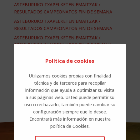
ASTEBURUKO TXAPELKETEN EMAITZAK /
RESULTADOS CAMPEONATOS FIN DE SEMANA
ASTEBURUKO TXAPELKETEN EMAITZAK /
RESULTADOS CAMPEONATOS FIN DE SEMANA
ASTEBURUKO TXAPELKETEN EMAITZAK /
RESULTADOS CAMPEONATOS FIN DE SEMANA
Fallecimiento Txaro Alonso Sainz-Aja-ren heriotza
Política de cookies
ASTEBURUKO TXAPELKETEN EMAITZAK /
RESULTADOS CAMPEONATOS FIN DE SEMANA
Utilizamos cookies propias con finalidad
técnica y de terceros para recopilar
Comentarios recientes
información que ayuda a optimizar su visita
a sus páginas web. Usted puede permitir su
No hay comentarios que mostrar.
uso o rechazarlo, también puede cambiar su
configuración siempre que lo desee.
Encontrará más información en nuestra
política de Cookies.