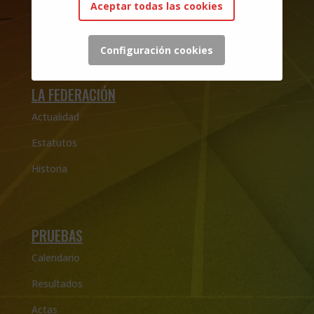
Aceptar todas las cookies
Configuración cookies
LA FEDERACIÓN
Actualidad
Estatutos
Historia
PRUEBAS
Calendario
Resultados
Actas