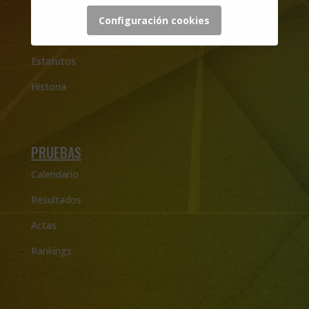
LA FEDERACIÓN
Configuración cookies
Actualidad
Estatutos
Historia
PRUEBAS
Calendario
Resultados
Actas
Rankings