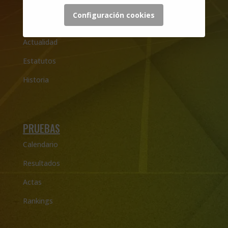
Configuración cookies
LA FEDERACIÓN
Actualidad
Estatutos
Historia
PRUEBAS
Calendario
Resultados
Actas
Rankings