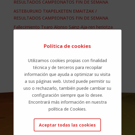
RESULTADOS CAMPEONATOS FIN DE SEMANA
ASTEBURUKO TXAPELKETEN EMAITZAK /
RESULTADOS CAMPEONATOS FIN DE SEMANA
Fallecimiento Txaro Alonso Sainz-Aja-ren heriotza
ASTEBURUKO TXAPELKETEN EMAITZAK /
RESULTADOS CAMPEONATOS FIN DE SEMANA
Política de cookies
Comentarios recientes
Utilizamos cookies propias con finalidad
técnica y de terceros para recopilar
No hay comentarios que mostrar.
información que ayuda a optimizar su visita
a sus páginas web. Usted puede permitir su
uso o rechazarlo, también puede cambiar su
configuración siempre que lo desee.
Encontrará más información en nuestra
política de Cookies.
Aceptar todas las cookies