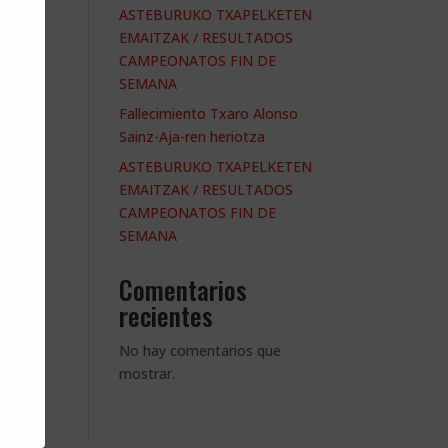
ASTEBURUKO TXAPELKETEN
EMAITZAK / RESULTADOS
CAMPEONATOS FIN DE
SEMANA
Fallecimiento Txaro Alonso
Sainz-Aja-ren heriotza
ASTEBURUKO TXAPELKETEN
EMAITZAK / RESULTADOS
CAMPEONATOS FIN DE
SEMANA
Comentarios
recientes
No hay comentarios que
mostrar.