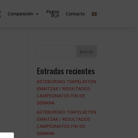
o
Pagos
Competición
Contacto
s
PLP
Buscar
Entradas recientes
ASTEBURUKO TXAPELKETEN
EMAITZAK / RESULTADOS
CAMPEONATOS FIN DE
SEMANA
ASTEBURUKO TXAPELKETEN
EMAITZAK / RESULTADOS
CAMPEONATOS FIN DE
SEMANA