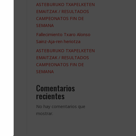
ASTEBURUKO TXAPELKETEN
EMAITZAK / RESULTADOS
CAMPEONATOS FIN DE
SEMANA
Fallecimiento Txaro Alonso
Sainz-Aja-ren heriotza
ASTEBURUKO TXAPELKETEN
EMAITZAK / RESULTADOS
CAMPEONATOS FIN DE
SEMANA
Comentarios
recientes
No hay comentarios que
mostrar.