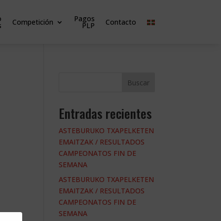
o
Pagos
Competición
Contacto
s
PLP
Buscar
Entradas recientes
ASTEBURUKO TXAPELKETEN
EMAITZAK / RESULTADOS
CAMPEONATOS FIN DE
SEMANA
ASTEBURUKO TXAPELKETEN
EMAITZAK / RESULTADOS
CAMPEONATOS FIN DE
SEMANA