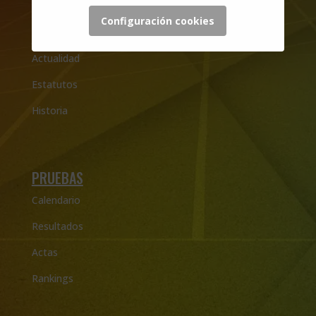
Configuración cookies
LA FEDERACIÓN
Actualidad
Estatutos
Historia
PRUEBAS
Calendario
Resultados
Actas
Rankings