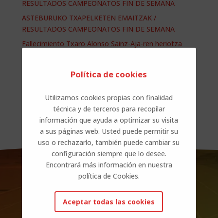
RESULTADOS CAMPEONATOS FIN DE SEMANA
ASTEBURUKO TXAPELKETEN EMAITZAK /
RESULTADOS CAMPEONATOS FIN DE SEMANA
Fallecimiento Txaro Alonso Sainz-Aja-ren heriotza
ASTEBURUKO TXAPELKETEN EMAITZAK /
RESULTADOS CAMPEONATOS FIN DE SEMANA
Política de cookies
Comentarios recientes
Utilizamos cookies propias con finalidad
técnica y de terceros para recopilar
No hay comentarios que mostrar.
información que ayuda a optimizar su visita
a sus páginas web. Usted puede permitir su
uso o rechazarlo, también puede cambiar su
configuración siempre que lo desee.
Encontrará más información en nuestra
política de Cookies.
Aceptar todas las cookies