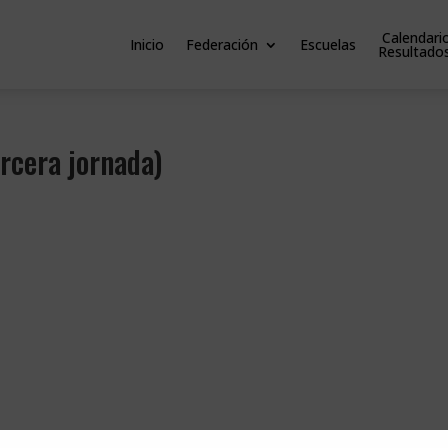
Calendari
Inicio
Federación
Escuelas
Resultado
cera jornada)