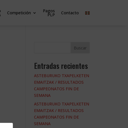
o
Pagos
Competición
Contacto
s
PLP
Buscar
Entradas recientes
ASTEBURUKO TXAPELKETEN
EMAITZAK / RESULTADOS
CAMPEONATOS FIN DE
SEMANA
ASTEBURUKO TXAPELKETEN
EMAITZAK / RESULTADOS
CAMPEONATOS FIN DE
SEMANA