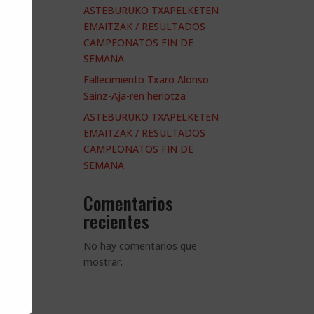
ASTEBURUKO TXAPELKETEN
EMAITZAK / RESULTADOS
CAMPEONATOS FIN DE
SEMANA
Fallecimiento Txaro Alonso
Sainz-Aja-ren heriotza
ASTEBURUKO TXAPELKETEN
EMAITZAK / RESULTADOS
CAMPEONATOS FIN DE
SEMANA
Comentarios
recientes
No hay comentarios que
mostrar.