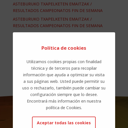
ASTEBURUKO TXAPELKETEN EMAITZAK /
RESULTADOS CAMPEONATOS FIN DE SEMANA
ASTEBURUKO TXAPELKETEN EMAITZAK /
RESULTADOS CAMPEONATOS FIN DE SEMANA
Fallecimiento Txaro Alonso Sainz-Aja-ren heriotza
ASTEBURUKO TXAPELKETEN EMAITZAK /
Política de cookies
RESULTADOS CAMPEONATOS FIN DE SEMANA
Utilizamos cookies propias con finalidad
Comentarios recientes
técnica y de terceros para recopilar
información que ayuda a optimizar su visita
No hay comentarios que mostrar.
a sus páginas web. Usted puede permitir su
uso o rechazarlo, también puede cambiar su
configuración siempre que lo desee.
Encontrará más información en nuestra
política de Cookies.
Aceptar todas las cookies