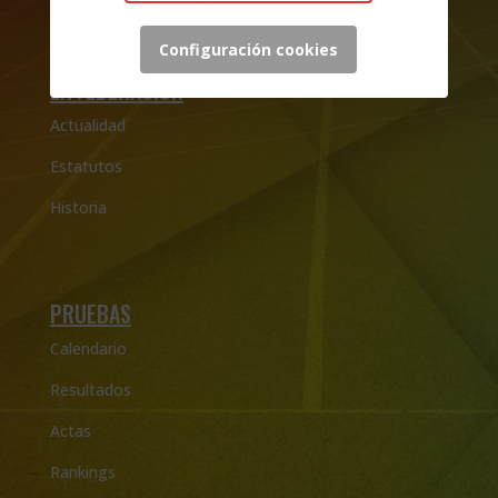
Configuración cookies
LA FEDERACIÓN
Actualidad
Estatutos
Historia
PRUEBAS
Calendario
Resultados
Actas
Rankings